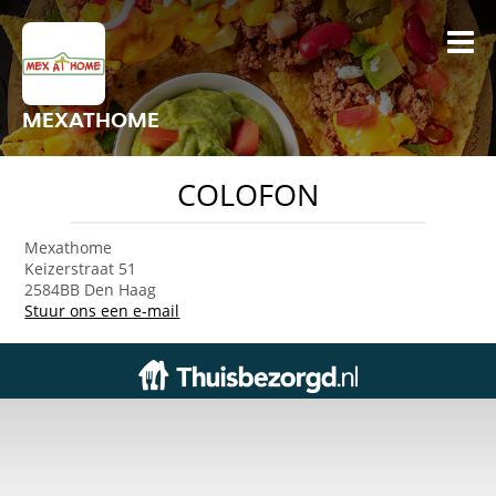
MEXATHOME
COLOFON
Mexathome
Keizerstraat 51
2584BB Den Haag
Stuur ons een e-mail